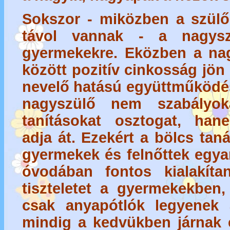
Sokszor - miközben a szülő
távol vannak - a nagysz
gyermekekre. Eközben a na
között
pozitív cinkosság
jön
nevelő hatású együttműködé
nagyszülő nem szabály
tanításokat osztogat, hane
adja át. Ezekért a bölcs ta
gyermekek és felnőttek egya
óvodában fontos kialakítan
tiszteletet a gyermekekben
csak anyapótlók legyenek
mindig a kedvükben járnak é