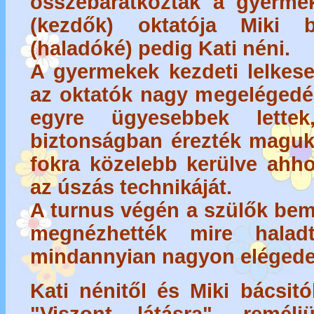
összebarátkoztak a gyermek
(kezdők) oktatója Miki b
(haladóké) pedig Kati néni.
A gyermekek kezdeti lelkese
az oktatók nagy megelégedés
egyre ügyesebbek lette
biztonságban érezték maguka
fokra közelebb kerülve ahho
az úszás technikáját.
A turnus végén a szülők bem
megnézhették mire halad
mindannyian nagyon elégedet
Kati nénitől és Miki bácsit