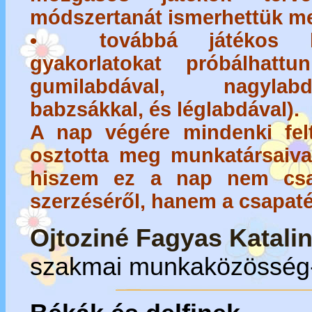
módszertanát ismerhettük m
• továbbá játékos koor
gyakorlatokat próbálhatt
gumilabdával, nagylabd
babzsákkal, és léglabdával).
A nap végére mindenki felt
osztotta meg munkatársaiva
hiszem ez a nap nem csa
szerzéséről, hanem a csapatép
Ojtoziné Fagyas Katali
szakmai munkaközösség