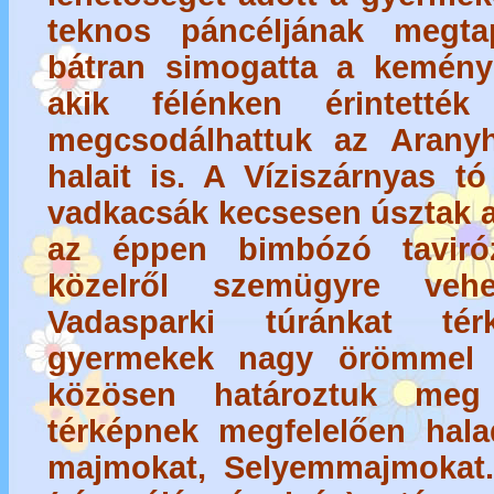
teknos páncéljának megtap
bátran simogatta a kemény 
akik félénken érintetté
megcsodálhattuk az Arany
halait is. A Víziszárnyas t
vadkacsák kecsesen úsztak a 
az éppen bimbózó taviróz
közelről szemügyre vehe
Vadasparki túránkat tér
gyermekek nagy örömmel 
közösen határoztuk meg
térképnek megfelelően hala
majmokat, Selyemmajmokat. 