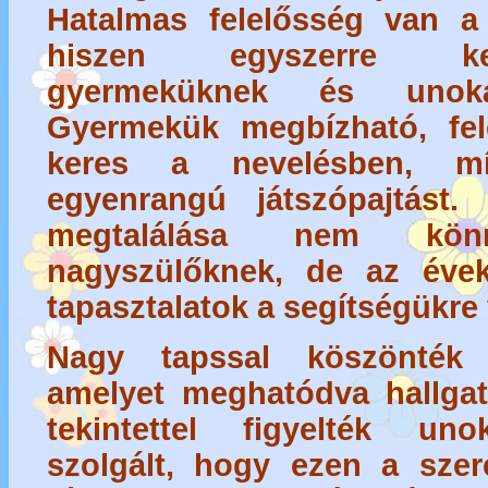
Hatalmas felelősség van a 
hiszen egyszerre kel
gyermeküknek és unoká
Gyermekük megbízható, fele
keres a nevelésben, m
egyenrangú játszópajtást
megtalálása nem kö
nagyszülőknek, de az évek 
tapasztalatok a segítségükre
Nagy tapssal köszönték
amelyet meghatódva hallgat
tekintettel figyelték un
szolgált, hogy ezen a szere