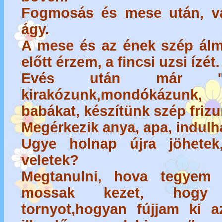
Fogmosás és mese után, v
ágy.
A mese és az ének szép álm
előtt érzem, a fincsi uzsi ízét.
Evés után már "cs
kirakózunk,mondókázunk,
babákat, készítünk szép frizu
Megérkezik anya, apa, indulh
Ugye holnap újra jöhetek
veletek?
Megtanulni, hova tegyem 
mossak kezet, hogy
tornyot,hogyan fújjam ki a