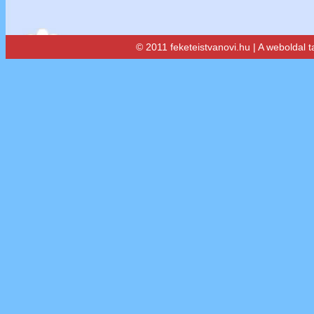
© 2011 feketeistvanovi.hu | A weboldal 