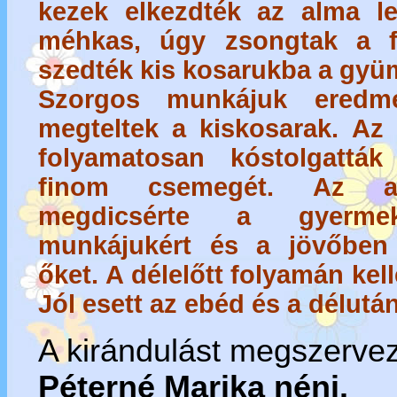
kezek elkezdték az alma le
méhkas, úgy zsongtak a f
szedték kis kosarukba a gyü
Szorgos munkájuk eredm
megteltek a kiskosarak. Az
folyamatosan kóstolgattá
finom csemegét. Az al
megdicsérte a gyermek
munkájukért és a jövőben 
őket. A délelőtt folyamán kel
Jól esett az ebéd és a délutá
A kirándulást megszerve
Péterné Marika néni.