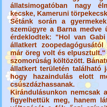
állatsimogatóban nagy é
kecske, Kameruni törpekecs
Sétánk során a gyermekek
szemügyre a Barna medve ür
érdeklodtek: "Hol van Gabi
állatkert zoopedagógusától
már öreg volt és elpusztult.
szomorúság költözött. Bánatu
állatkert területén található
hogy hazaindulás elott m
csúszdázhassanak.
Kirándulásunkon nemcsak az
figyelhettük meg, hanem lá