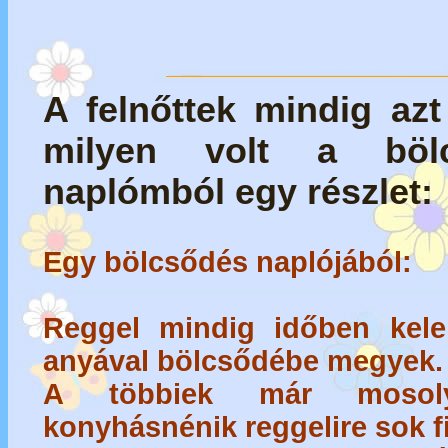
A felnőttek mindig azt
milyen volt a böl
naplómból egy részlet:
Egy bölcsődés naplójából:
Reggel mindig időben kele
anyával bölcsődébe megyek.
A többiek már mosoly
konyhásnénik reggelire sok 