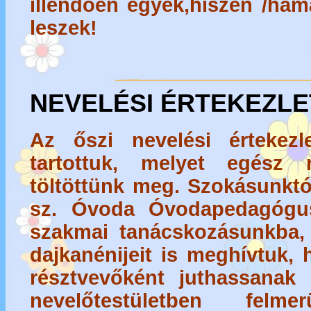
illendően egyek,hiszen /ha
leszek!
NEVELÉSI ÉRTEKEZLE
Az őszi nevelési értekezl
tartottuk, melyet egész
töltöttünk meg. Szokásunktó
sz. Óvoda Óvodapedagógus
szakmai tanácskozásunkba,
dajkanénijeit is meghívtuk,
résztvevőként juthassanak 
nevelőtestületben fel