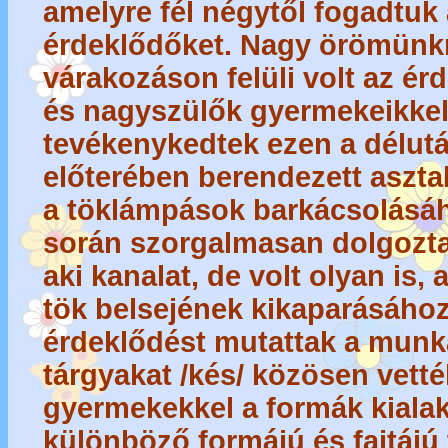
amelyre fél négytől fogadtuk 
érdeklődőket. Nagy örömünkr
várakozáson felüli volt az ér
és nagyszülők gyermekeikkel
tevékenykedtek ezen a délut
előterében berendezett asztal
a töklámpások barkácsolásáh
során szorgalmasan dolgoztak
aki kanalat, de volt olyan is, 
tök belsejének kikaparásához
érdeklődést mutattak a munk
tárgyakat /kés/ közösen vett
gyermekekkel a formák kialak
különböző formájú és fajtájú