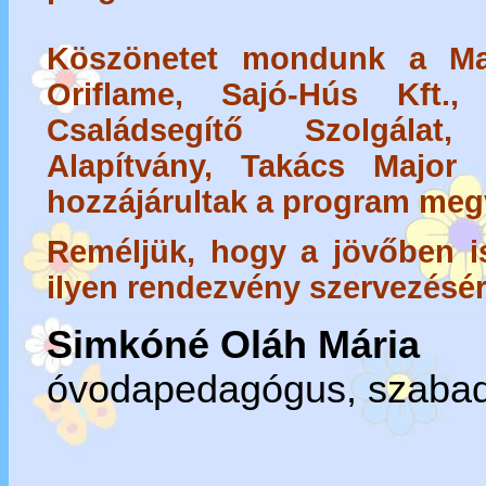
Köszönetet mondunk a Mag
Oriflame, Sajó-Hús Kft.,
Családsegítő Szolgálat
Alapítvány, Takács Major k
hozzájárultak a program meg
Reméljük, hogy a jövőben i
ilyen rendezvény szervezésér
Simkóné Oláh Mária
óvodapedagógus, szabad