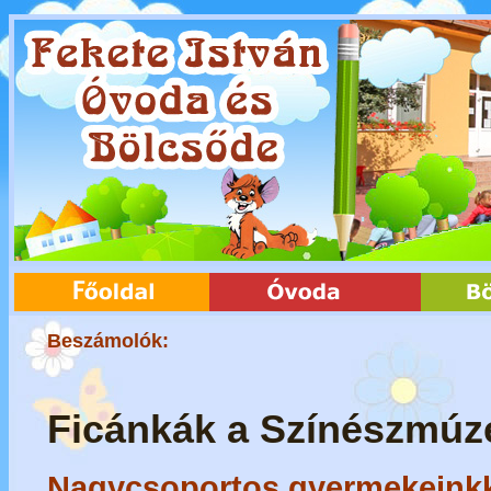
Beszámolók:
Ficánkák a Színészmú
Nagycsoportos gyermekeinkke