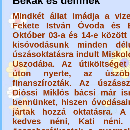
Békák és delfinek
Mindkét állat imádja a viz
Fekete István Óvoda és B
Október 03-a és 14-e között
kisóvodásunk minden délu
úszásoktatásra indult Misko
Uszodába. Az útiköltséget
úton nyerte, az úszób
finanszírozták. Az úszáss
Dióssi Miklós bácsi már is
bennünket, hiszen óvodásai
jártak hozzá oktatásra. 
kedves néni, Kati néni.