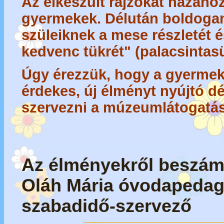
Az elkészült rajzokat hazaho
gyermekek. Délután boldogan
szüleiknek a mese részletét
kedvenc tükrét" (palacsintasü
Úgy érezzük, hogy a gyerme
érdekes, új élményt nyújtó dé
szervezni a múzeumlátogatás
Az élményekről beszám
Oláh Mária óvodapeda
szabadidő-szervező