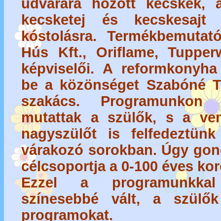
udvarára hozott kecskék, a
kecsketej és kecskesajt 
kóstolásra. Termékbemutató
Hús Kft., Oriflame, Tupper
képviselői. A reformkonyha 
be a közönséget Szabóné 
szakács. Programunkon 
mutattak a szülők, s a ve
nagyszülőt is felfedeztünk
várakozó sorokban. Úgy gon
célcsoportja a 0-100 éves kor
Ezzel a programunkkal
színesebbé vált, a szülő
programokat.