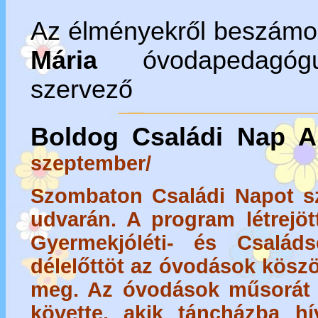
Az élményekről beszámol
Mária
óvodapedagógu
szervező
Boldog Családi Nap A
szeptember/
Szombaton Családi Napot s
udvarán. A program létrejött
Gyermekjóléti- és Családs
délelőttöt az óvodások kösz
meg. Az óvodások műsorát 
követte, akik táncházba hí