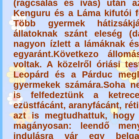
(rágcsálás és ivás) után 
Kenguru és a Láma kifutói fe
Több gyermek hátizsákjá
állatoknak szánt eleség (d
nagyon ízlett a lámáknak 
egyaránt.Következo állom
voltak. A közelről óriási tes
Leopárd és a Párduc megl
gyermekek számára.Soha ne
is felfedeztünk a ketrec
ezüstfácánt, aranyfácánt, rét
azt is megtudhattuk, hog
magányosan: leendő men
indulásra vár egy belga