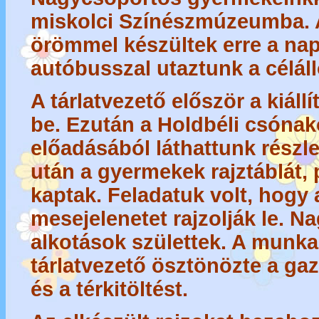
miskolci Színészmúzeumba. 
örömmel készültek erre a nap
autóbusszal utaztunk a célál
A tárlatvezető először a kiáll
be. Ezután a Holdbéli csóna
előadásából láthattunk részlet
után a gyermekek rajztáblát, p
kaptak. Feladatuk volt, hogy 
mesejelenetet rajzolják le. N
alkotások születtek. A munka
tárlatvezető ösztönözte a ga
és a térkitöltést.