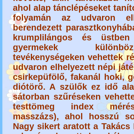
ahol alap tánclépéseket tanít
folyamán az udvaron elh
berendezett parasztkonyháb
krumplilángos és üstben
gyermekek különb
tevékenységeken vehettek rés
udvaron elhelyezett népi játé
csirkepüfölő, fakanál hoki, gó
diótörő. A szülők ez idő al
sátorban szűréseken vehettek 
testtömeg index mérés, 
masszázs), ahol hosszú so
Nagy sikert aratott a Takács 