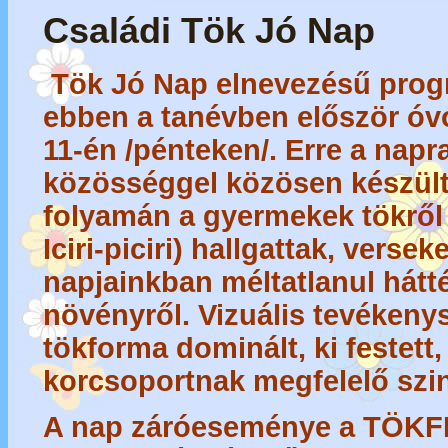
Családi Tök Jó Nap
Tök Jó Nap
elnevezésű prog
ebben a tanévben először ó
11-én /pénteken/. Erre a napra
közösséggel közösen készült
folyamán a gyermekek tökről 
Iciri-piciri) hallgattak, versek
napjainkban méltatlanul hátté
növényről. Vizuális tevékeny
tökforma dominált, ki festett,
korcsoportnak megfelelő szi
A nap záróeseménye a
TÖKF