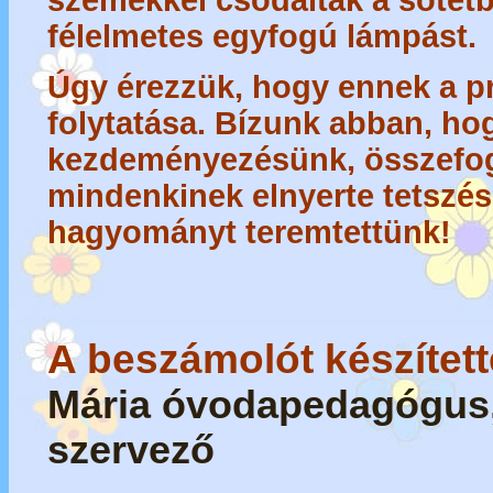
szemekkel csodálták a sötétb
félelmetes egyfogú lámpást.
Úgy érezzük, hogy ennek a 
folytatása. Bízunk abban, ho
kezdeményezésünk, összefo
mindenkinek elnyerte tetszésé
hagyományt teremtettünk!
A beszámolót készítet
Mária óvodapedagógus,
szervező