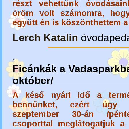
részt vehettünk óvodásai
öröm volt számomra, hog
együtt én is köszönthettem
Lerch Katalin
óvodaped
.
Ficánkák a Vadasparkba
október/
A késő nyári idő a termé
bennünket, ezért úgy 
szeptember 30-án /pén
csoporttal meglátogatjuk a