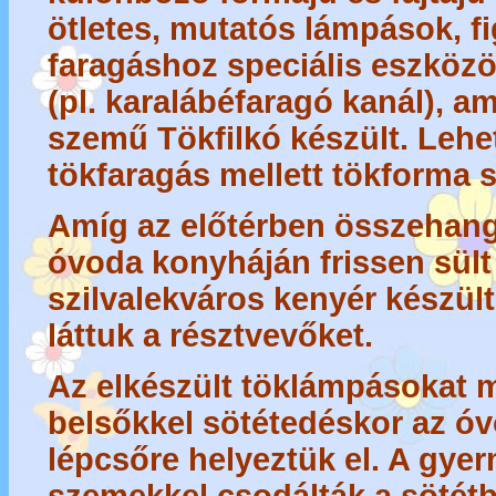
ötletes, mutatós lámpások, fi
faragáshoz speciális eszközö
(pl. karalábéfaragó kanál), a
szemű Tökfilkó készült. Lehe
tökfaragás mellett tökforma s
Amíg az előtérben összehango
óvoda konyháján frissen sült
szilvalekváros kenyér készült
láttuk a résztvevőket.
Az elkészült töklámpásokat 
belsőkkel sötétedéskor az óvo
lépcsőre helyeztük el. A gyer