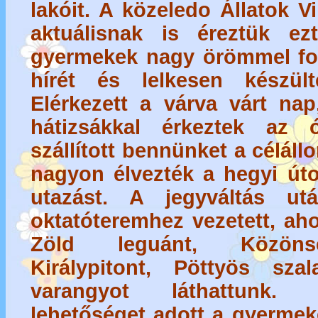
lakóit. A közeledo Állatok V
aktuálisnak is éreztük ez
gyermekek nagy örömmel fog
hírét és lelkesen készül
Elérkezett a várva várt nap
hátizsákkal érkeztek az 
szállított bennünket a célál
nagyon élvezték a hegyi út
utazást. A jegyváltás u
oktatóteremhez vezetett, ah
Zöld leguánt, Közönsé
Királypitont, Pöttyös sz
varangyot láthattunk.
lehetőséget adott a gyermek