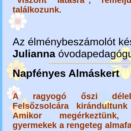
"Viszont látásra", remél
találkozunk.
Az élménybeszámolót kés
Julianna
óvodapedagóg
Napfényes Almáskert
A ragyogó őszi délelő
Felsőzsolcára kirándultun
Amikor megérkeztünk,
gyermekek a rengeteg almafa 