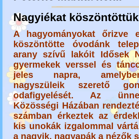
Nagyiékat köszöntöttük!
A hagyományokat őrizve 
köszöntötte óvodánk tel
arany szívű lakóit
Idősek N
gyermekek verssel és táncc
jeles napra, amelybe
nagyszüleik szerető gon
odafigyelését. Az ünn
Közösségi Házában rendezté
számban érkeztek az érdek
kis unokák izgalommal várták
a nagyik, nagyapák a nézők s