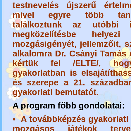
testnevelés újszerű értelm
mivel egyre több tanu
találkoztunk az utóbbi
megközelítésbe helyez
mozgásigényét, jellemzőit, sz
alkalomra Dr. Csányi Tamás 
kértük fel /ELTE/, ho
gyakorlatban is elsajátítha
és szerepe a 21. századb
gyakorlati bemutatót.
A program főbb gondolatai:
• A továbbképzés gyakorlati
mozgásos játékok tervezé