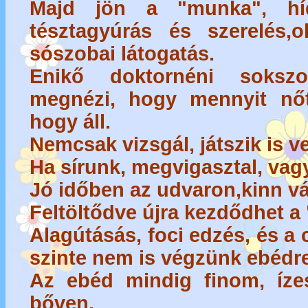
Majd jön a "munka", híd
tésztagyúrás és szerelés,o
sószobai látogatás.
Enikő doktornéni sokszo
megnézi, hogy mennyit nő
hogy áll.
Nemcsak vizsgál, játszik is v
Ha sírunk, megvigasztal, vag
Jó időben az udvaron,kinn vár
Feltöltődve újra kezdődhet a
Alagútásás, foci edzés, és a 
szinte nem is végzünk ebédre
Az ebéd mindig finom, ízes
bőven.