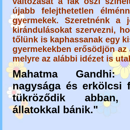
változását a fák őszi színe
újabb felejthetetlen élmén
gyermekek. Szeretnénk a 
kirándulásokat szervezni, hog
tőlünk is kaphassanak egy k
gyermekekben erősödjön az á
melyre az alábbi idézet is utal
Mahatma Gandhi:
nagysága és erkölcsi f
tükröződik abban
állatokkal bánik."